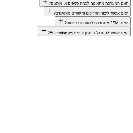
האם המערכת מתאימה לכמה סניפים או מותגים?
האם אפשר ליצור תהליכים ואישורים מותאמים?
האם JEMI מתחברת למערכות קיימות?
האם אפשר להתחיל בניסיון לפני אפיון Enterprise?
התחילו 14 ימים חינם
הפעלה תוך פחות מדקה
גישה מלאה לכל המודולים
ללא כרטיס אשראי