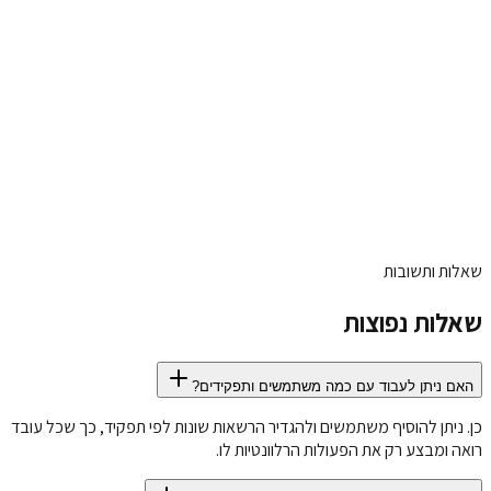
CRM לקוחות
ניהול ייצור
ספקים ומחירונים
BI ודוחות
חיבורי
WooCommerce ו־Shopify
צור קשר
שאלות ותשובות
שאלות נפוצות
האם ניתן לעבוד עם כמה משתמשים ותפקידים?
כן. ניתן להוסיף משתמשים ולהגדיר הרשאות שונות לפי תפקיד, כך שכל עובד
רואה ומבצע רק את הפעולות הרלוונטיות לו.