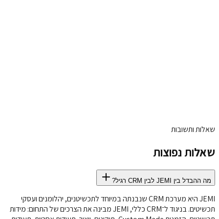
ניהול לידים
ניהול הזמנות
מערכת תיקונים
ניהול ייצור
AI
Studio
חיבורי WooCommerce ו־Shopify
שאלות ותשובות
שאלות נפוצות
מה ההבדל בין JEMI לבין CRM רגיל?
JEMI היא מערכת CRM שנבנתה במיוחד לתכשיטנים, יהלומנים ועסקי
תכשיטים. בניגוד ל־CRM כללי, JEMI מבינה את הצרכים של התחום: מידות