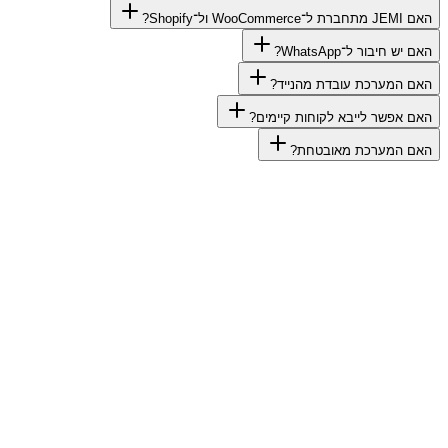
האם JEMI מתחברת ל־WooCommerce ול־Shopify?
האם יש חיבור ל־WhatsApp?
האם המערכת עובדת מהנייד?
האם אפשר לייבא לקוחות קיימים?
האם המערכת מאובטחת?
התחילו 14 ימים חינם
הפעלה תוך פחות מדקה
גישה מלאה לכל המודולים
ללא כרטיס אשראי