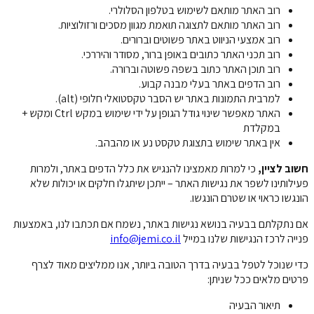
רוב האתר מותאם לשימוש בטלפון הסלולרי.
רוב האתר מותאם לתצוגה תואמת מגוון מסכים ורזולוציות.
רוב אמצעי הניווט באתר פשוטים וברורים.
רוב תכני האתר כתובים באופן ברור, מסודר והיררכי.
רוב תוכן האתר כתוב בשפה פשוטה וברורה.
רוב הדפים באתר בעלי מבנה קבוע.
למרבית התמונות באתר יש הסבר טקסטואלי חלופי (alt).
האתר מאפשר שינוי גודל הגופן על ידי שימוש במקש Ctrl ומקש +
במקלדת
אין באתר שימוש בתצוגת טקסט נע או מהבהב.
חשוב לציין,
כי למרות מאמצינו להנגיש את כלל הדפים באתר, ולמרות
פעילותינו לשפר את נגישות האתר – ייתכן שיתגלו חלקים או יכולות שלא
הונגשו כראוי או שטרם הונגשו.
אם נתקלתם בבעיה בנושא נגישות באתר, נשמח אם תכתבו לנו, באמצעות
פנייה לרכז הנגישות שלנו במייל
info@jemi.co.il
כדי שנוכל לטפל בבעיה בדרך הטובה ביותר, אנו ממליצים מאוד לצרף
פרטים מלאים ככל שניתן:
תיאור הבעיה